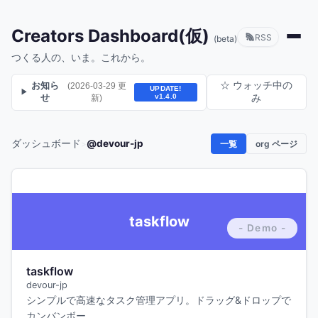
Creators Dashboard(仮)
RSS
(beta)
つくる人の、いま。これから。
お知ら
☆ ウォッチ中の
(2026-03-29 更
UPDATE!
▶
せ
v1.4.0
新)
み
ダッシュボード
@devour-jp
>
一覧
org ページ
taskflow
taskflow
devour-jp
シンプルで高速なタスク管理アプリ。ドラッグ&ドロップで
カンバンボー…