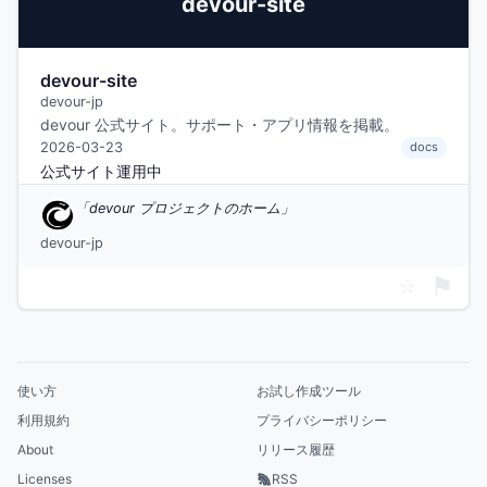
devour-site
devour-site
devour-jp
devour 公式サイト。サポート・アプリ情報を掲載。
2026-03-23
docs
公式サイト運用中
devour プロジェクトのホーム
devour-jp
⚑
☆
使い方
お試し作成ツール
利用規約
プライバシーポリシー
About
リリース履歴
Licenses
RSS