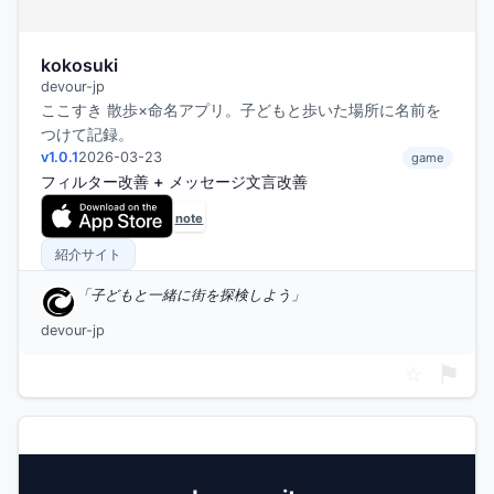
kokosuki
devour-jp
ここすき 散歩×命名アプリ。子どもと歩いた場所に名前を
つけて記録。
v1.0.1
2026-03-23
game
フィルター改善 + メッセージ文言改善
紹介サイト
子どもと一緒に街を探検しよう
devour-jp
⚑
☆